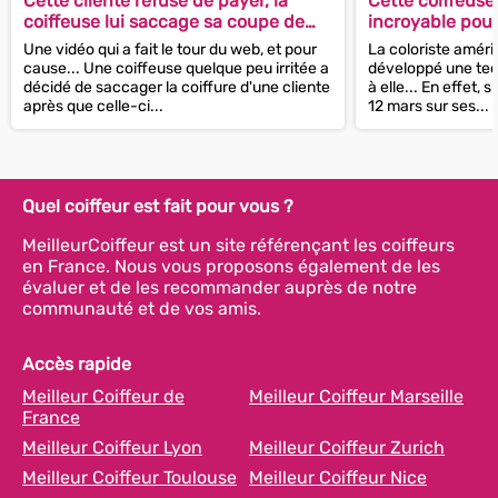
Cette cliente refuse de payer, la
Cette coiffeuse
coiffeuse lui saccage sa coupe de
incroyable pour
cheveux !
Une vidéo qui a fait le tour du web, et pour
La coloriste améric
cause... Une coiffeuse quelque peu irritée a
développé une tec
décidé de saccager la coiffure d'une cliente
à elle... En effet, 
après que celle-ci...
12 mars sur ses...
Quel coiffeur est fait pour vous ?
MeilleurCoiffeur est un site référençant les coiffeurs
en France. Nous vous proposons également de les
évaluer et de les recommander auprès de notre
communauté et de vos amis.
Accès rapide
Meilleur Coiffeur de
Meilleur Coiffeur Marseille
France
Meilleur Coiffeur Lyon
Meilleur Coiffeur Zurich
Meilleur Coiffeur Toulouse
Meilleur Coiffeur Nice