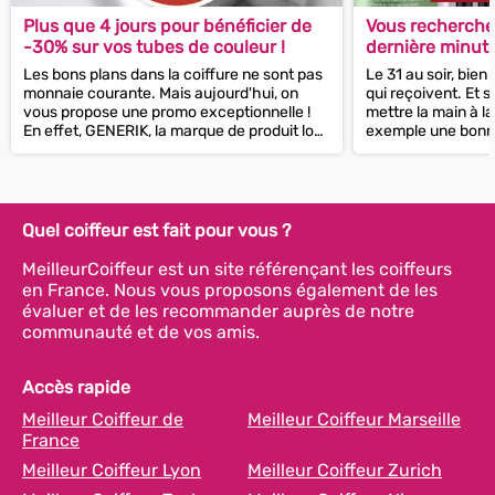
Plus que 4 jours pour bénéficier de
Vous recherche
-30% sur vos tubes de couleur !
dernière minute
31 ? Cette prom
Les bons plans dans la coiffure ne sont pas
Le 31 au soir, bien
!
monnaie courante. Mais aujourd'hui, on
qui reçoivent. Et s
vous propose une promo exceptionnelle !
mettre la main à la
En effet, GENERIK, la marque de produit low
exemple une bonne 
cost que l'on ne...
Quel coiffeur est fait pour vous ?
MeilleurCoiffeur est un site référençant les coiffeurs
en France. Nous vous proposons également de les
évaluer et de les recommander auprès de notre
communauté et de vos amis.
Accès rapide
Meilleur Coiffeur de
Meilleur Coiffeur Marseille
France
Meilleur Coiffeur Lyon
Meilleur Coiffeur Zurich