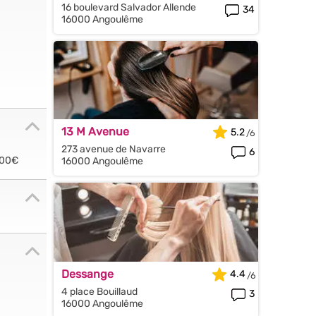
16 boulevard Salvador Allende
34
16000 Angoulême
13 M Avenue
5.2
273 avenue de Navarre
6
.00€
16000 Angoulême
Dessange
4.4
4 place Bouillaud
3
16000 Angoulême