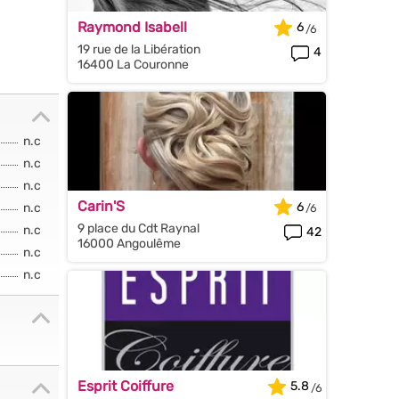
Raymond Isabell
6
19 rue de la Libération
4
16400 La Couronne
n.c
n.c
n.c
Carin'S
6
n.c
9 place du Cdt Raynal
n.c
42
16000 Angoulême
n.c
n.c
Esprit Coiffure
5.8