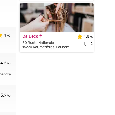
4
Ca Décoif'
4.5
80 Ruete Nationale
2
16270 Roumazières-Loubert
4.2
scendre
5.9