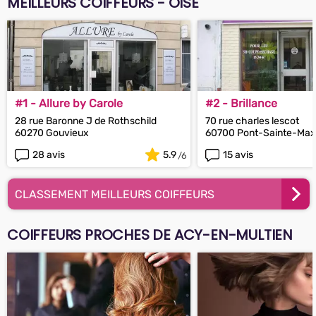
MEILLEURS COIFFEURS - OISE
#1 - Allure by Carole
#2 - Brillance
28 rue Baronne J de Rothschild
70 rue charles lescot
60270 Gouvieux
60700 Pont-Sainte-Ma
28 avis
5.9
15 avis
CLASSEMENT MEILLEURS COIFFEURS
COIFFEURS PROCHES DE ACY-EN-MULTIEN