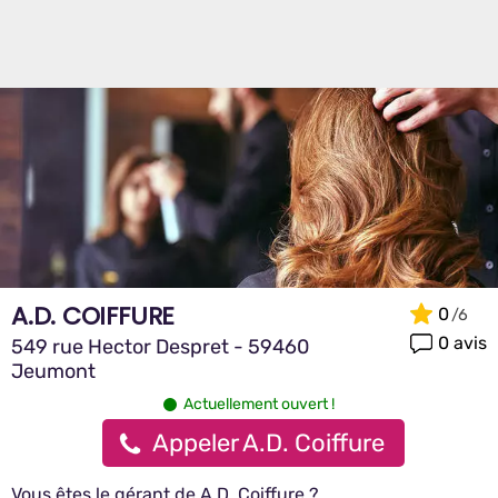
A.D. COIFFURE
0
0 avis
549 rue Hector Despret - 59460
Jeumont
Actuellement ouvert !
Appeler A.D. Coiffure
Vous êtes le gérant de A.D. Coiffure ?