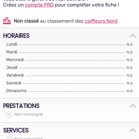
Créez un
compte PRO
pour compléter votre fiche !
Non classé
au classement des
coiffeurs Nord
HORAIRES
Lundi
n.c
Mardi
n.c
Mercredi
n.c
Jeudi
n.c
Vendredi
n.c
Samedi
n.c
Dimanche
n.c
PRESTATIONS
Non renseigné
SERVICES
Non renseigné