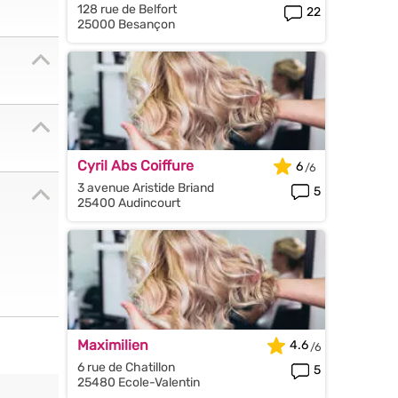
128 rue de Belfort
22
25000 Besançon
Cyril Abs Coiffure
6
3 avenue Aristide Briand
5
25400 Audincourt
Maximilien
4.6
6 rue de Chatillon
5
25480 Ecole-Valentin