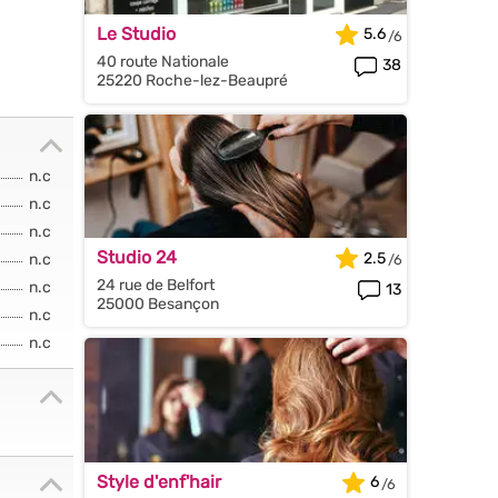
Le Studio
5.6
40 route Nationale
38
25220 Roche-lez-Beaupré
n.c
n.c
n.c
Studio 24
2.5
n.c
24 rue de Belfort
n.c
13
25000 Besançon
n.c
n.c
Style d'enf'hair
6