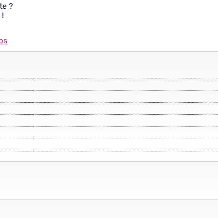
te ?
 !
bs