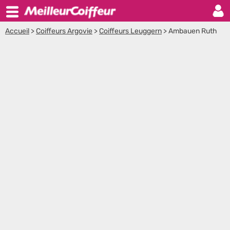
Accueil
>
Coiffeurs Argovie
>
Coiffeurs Leuggern
>
Ambauen Ruth