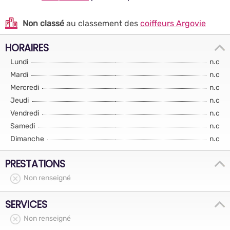
Non classé
au classement des
coiffeurs Argovie
HORAIRES
Lundi
n.c
Mardi
n.c
Mercredi
n.c
Jeudi
n.c
Vendredi
n.c
Samedi
n.c
Dimanche
n.c
PRESTATIONS
Non renseigné
SERVICES
Non renseigné