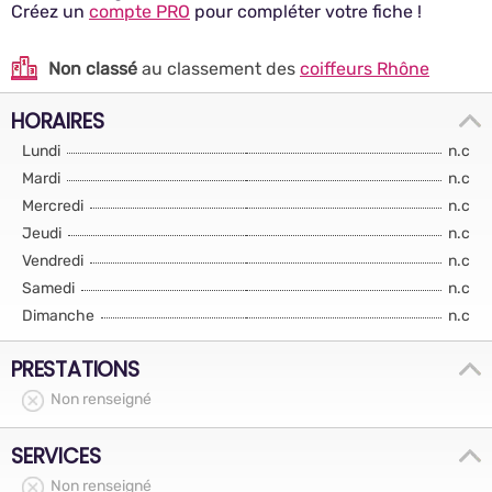
Créez un
compte PRO
pour compléter votre fiche !
Non classé
au classement des
coiffeurs Rhône
HORAIRES
Lundi
n.c
Mardi
n.c
Mercredi
n.c
Jeudi
n.c
Vendredi
n.c
Samedi
n.c
Dimanche
n.c
PRESTATIONS
Non renseigné
SERVICES
Non renseigné