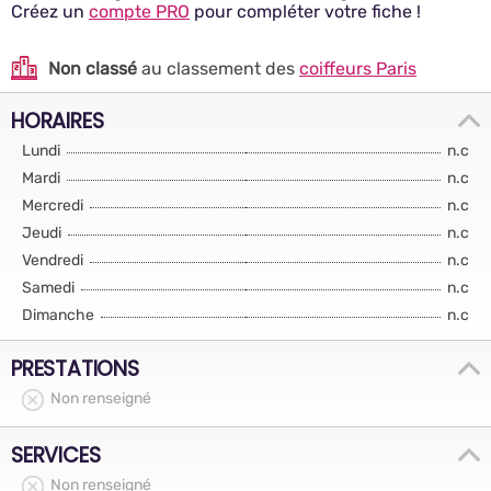
Créez un
compte PRO
pour compléter votre fiche !
Non classé
au classement des
coiffeurs Paris
HORAIRES
Lundi
n.c
Mardi
n.c
Mercredi
n.c
Jeudi
n.c
Vendredi
n.c
Samedi
n.c
Dimanche
n.c
PRESTATIONS
Non renseigné
SERVICES
Non renseigné