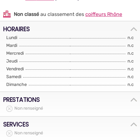
Non classé
au classement des
coiffeurs Rhône
HORAIRES
Lundi
n.c
Mardi
n.c
Mercredi
n.c
Jeudi
n.c
Vendredi
n.c
Samedi
n.c
Dimanche
n.c
PRESTATIONS
Non renseigné
SERVICES
Non renseigné