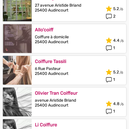
27 avenue Aristide Briand
5.2
25400 Audincourt
2
Allo'coiff
Coiffure à domicile
4.4
25400 Audincourt
1
Coiffure Tassili
6 Rue Pasteur
5.2
25400 Audincourt
1
Olivier Tran Coiffeur
avenue Aristide Briand
4.8
25400 Audincourt
1
Li Coiffure