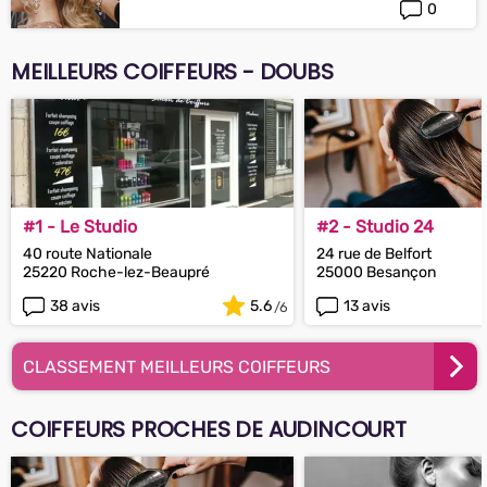
0
MEILLEURS COIFFEURS - DOUBS
#1 - Le Studio
#2 - Studio 24
40 route Nationale
24 rue de Belfort
25220 Roche-lez-Beaupré
25000 Besançon
38 avis
5.6
13 avis
CLASSEMENT MEILLEURS COIFFEURS
COIFFEURS PROCHES DE AUDINCOURT