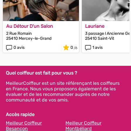
Au Détour D'un Salon
Lauriane
2 Rue Romain
3 passage l Ancienne G
25410 Mercey-le-Grand
25410 Saint-Vit
0 avis
0
1 avis
Quel coiffeur est fait pour vous ?
MeilleurCoiffeur est un site référençant les coiffeurs
en France. Nous vous proposons également de les
évaluer et de les recommander auprès de notre
communauté et de vos amis.
Accès rapide
Meilleur Coiffeur
Meilleur Coiffeur
Besançon
Montbéliard