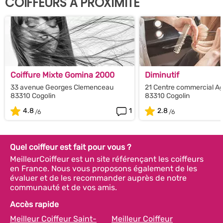
COIFFEURS À PROXIMITÉ
Coiffure Mixte Gomina 2000
Diminutif
33 avenue Georges Clemenceau
21 Centre commercial A
83310 Cogolin
83310 Cogolin
4.8
1
2.8
Quel coiffeur est fait pour vous ?
MeilleurCoiffeur est un site référençant les coiffeurs
en France. Nous vous proposons également de les
évaluer et de les recommander auprès de notre
communauté et de vos amis.
Accès rapide
Meilleur Coiffeur Saint-
Meilleur Coiffeur