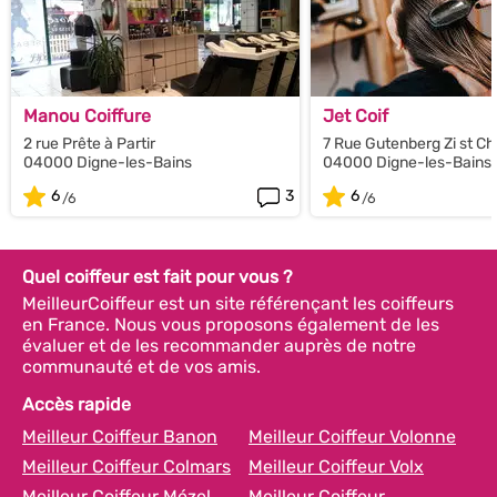
Manou Coiffure
Jet Coif
2 rue Prête à Partir
7 Rue Gutenberg Zi st Ch
04000 Digne-les-Bains
04000 Digne-les-Bains
6
3
6
Quel coiffeur est fait pour vous ?
MeilleurCoiffeur est un site référençant les coiffeurs
en France. Nous vous proposons également de les
évaluer et de les recommander auprès de notre
communauté et de vos amis.
Accès rapide
Meilleur Coiffeur Banon
Meilleur Coiffeur Volonne
Meilleur Coiffeur Colmars
Meilleur Coiffeur Volx
Meilleur Coiffeur Mézel
Meilleur Coiffeur