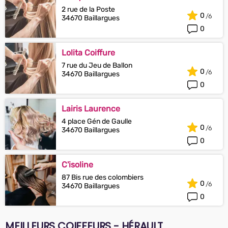
2 rue de la Poste
0
34670 Baillargues
0
Lolita Coiffure
7 rue du Jeu de Ballon
0
34670 Baillargues
0
Lairis Laurence
4 place Gén de Gaulle
0
34670 Baillargues
0
C'isoline
87 Bis rue des colombiers
0
34670 Baillargues
0
MEILLEURS COIFFEURS - HÉRAULT