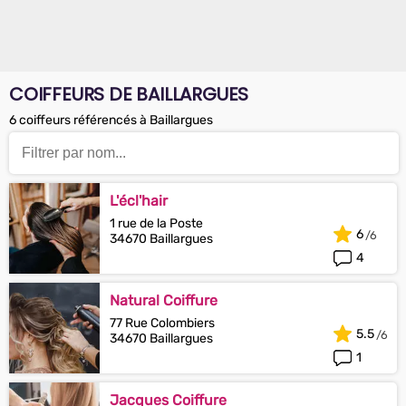
COIFFEURS DE BAILLARGUES
6 coiffeurs référencés à Baillargues
L'écl'hair
1 rue de la Poste
6
34670 Baillargues
4
Natural Coiffure
77 Rue Colombiers
5.5
34670 Baillargues
1
Jacques Coiffure