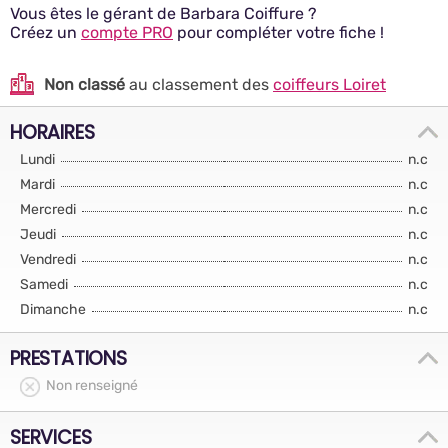
Vous êtes le gérant de Barbara Coiffure ?
Créez un
compte PRO
pour compléter votre fiche !
Non classé
au classement des
coiffeurs Loiret
HORAIRES
Lundi
n.c
Mardi
n.c
Mercredi
n.c
Jeudi
n.c
Vendredi
n.c
Samedi
n.c
Dimanche
n.c
PRESTATIONS
Non renseigné
SERVICES