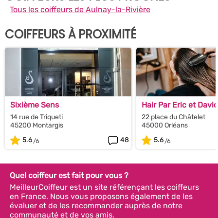
Tous les coiffeurs de Aulnay-la-Rivière
COIFFEURS À PROXIMITÉ
Sixième Sens
Hair Par Eric et Davi
14 rue de Triqueti
22 place du Châtelet
45200 Montargis
45000 Orléans
5.6
48
5.6
Quel coiffeur est fait pour vous ?
MeilleurCoiffeur est un site référençant les coiffeurs
en France. Nous vous proposons également de les
évaluer et de les recommander auprès de notre
communauté et de vos amis.