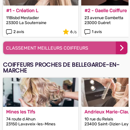
#1 - Création L
#2 - Gaelle Coiffure
11Bisbd Mestadier
23 avenue Gambetta
23300 La Souterraine
23000 Guéret
2 avis
6
1 avis
CLASSEMENT MEILLEURS COIFFEURS
COIFFEURS PROCHES DE BELLEGARDE-EN-
MARCHE
Mines les Tifs
Andrieux Marie-Cla
74 route d Ahun
10 rue du Relais
23150 Lavaveix-les-Mines
23400 Saint-Dizier-Ley