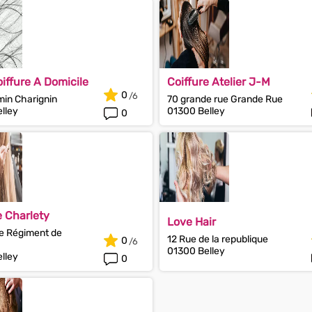
oiffure A Domicile
Coiffure Atelier J-M
0
in Charignin
70 grande rue Grande Rue
lley
01300 Belley
0
e Charlety
Love Hair
1e Régiment de
12 Rue de la republique
0
01300 Belley
lley
0