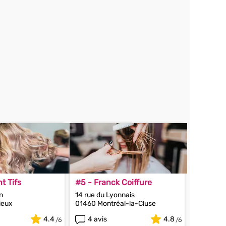
t Tifs
#5 - Franck Coiffure
n
14 rue du Lyonnais
ieux
01460 Montréal-la-Cluse
4.4
4 avis
4.8