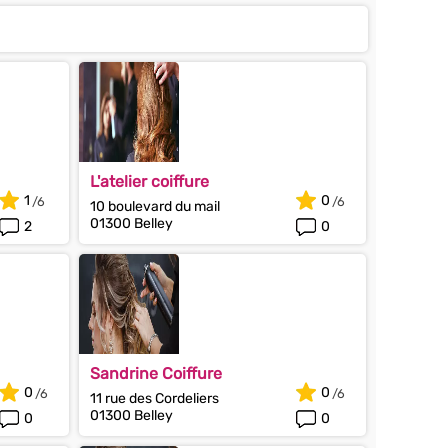
L'atelier coiffure
1
0
10 boulevard du mail
01300 Belley
2
0
Sandrine Coiffure
0
0
11 rue des Cordeliers
01300 Belley
0
0