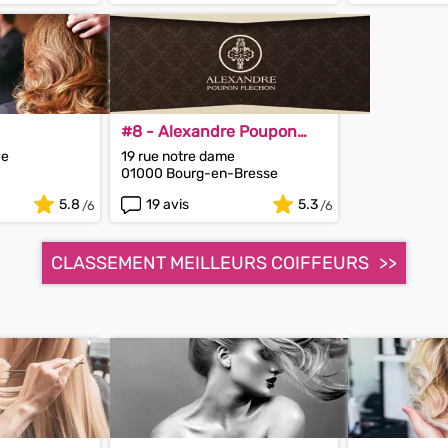
#8 - Alexandre Poupon
Flechon
ve
19 rue notre dame
01000 Bourg-en-Bresse
5.8
19 avis
5.3
CLASSEMENT MEILLEURS COIFFEURS