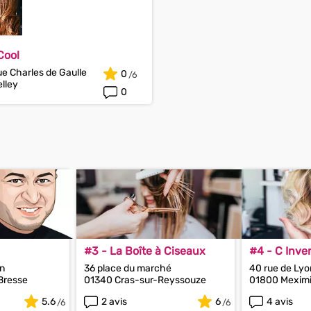
Cool
e Charles de Gaulle
0
lley
0
#3 - La Boîte à Ciseaux
#4 - C Inven
in
36 place du marché
40 rue de Lyo
Bresse
01340 Cras-sur-Reyssouze
01800 Mexim
5.6
2 avis
6
4 avis