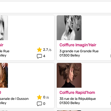
ir
Coiffure Imagin'Hair
2.7
de Rue
3 grande rue Grande Rue
lley
01300 Belley
4
D
Coiffure Rapid'hom
0
sanale de l Ousson
35 rue de la République
lley
01300 Belley
0