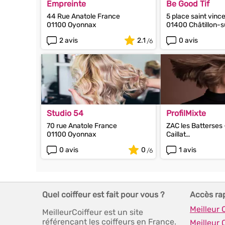
Empreinte
Be Good Tif
44 Rue Anatole France
5 place saint vinc
01100 Oyonnax
01400 Châtillon-s
Chalaronne
2 avis
2.1
0 avis
Studio 54
ProfilMixte
70 rue Anatole France
ZAC les Batterses 
01100 Oyonnax
Caillat
01700 Beynost
0 avis
0
1 avis
Quel coiffeur est fait pour vous ?
Accès ra
Meilleur
MeilleurCoiffeur est un site
référençant les coiffeurs en France.
Meilleur 