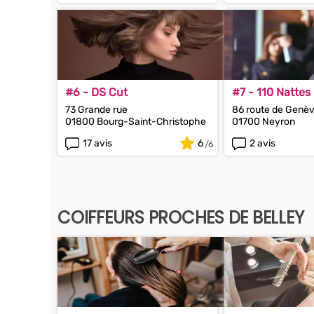
#6 - DS Cut
#7 - 110 Nattes
73 Grande rue
86 route de Genè
01800 Bourg-Saint-Christophe
01700 Neyron
17 avis
6
2 avis
COIFFEURS PROCHES DE BELLEY