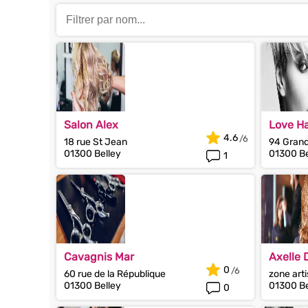
Salon Alex
Love Ha
4.6
18 rue St Jean
94 Gran
01300 Belley
01300 Be
1
Cavagnis Mar
Axelle 
0
60 rue de la République
zone arti
01300 Belley
01300 Be
0