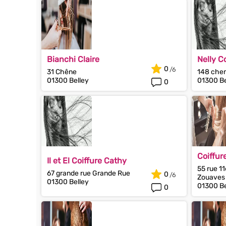
Bianchi Claire
Nelly C
0
31 Chêne
148 chem
01300 Belley
01300 Be
0
Coiffur
Il et El Coiffure Cathy
55 rue 1
67 grande rue Grande Rue
0
Zouaves
01300 Belley
01300 Be
0