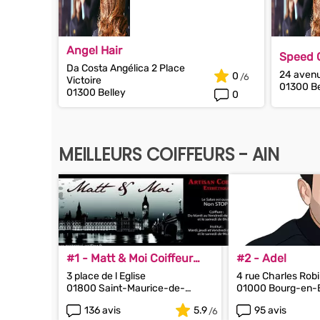
Angel Hair
Speed 
Da Costa Angélica 2 Place
24 avenu
0
Victoire
01300 Be
01300 Belley
0
MEILLEURS COIFFEURS - AIN
#1 - Matt & Moi Coiffeur
#2 - Adel
Ésthétique
3 place de l Eglise
4 rue Charles Rob
01800 Saint-Maurice-de-
01000 Bourg-en-
Gourdans
136 avis
5.9
95 avis