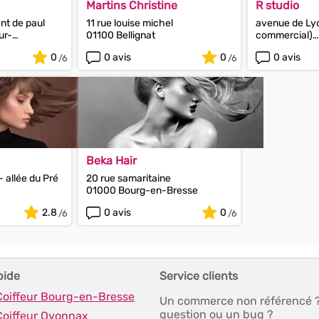
Martins Christine
R studio
ent de paul
11 rue louise michel
avenue de Lyo
ur-
01100 Bellignat
commercial)
01960 Péron
0
0 avis
0
0 avis
Beka Hair
- allée du Pré
20 rue samaritaine
01000 Bourg-en-Bresse
2.8
0 avis
0
pide
Service clients
 Coiffeur Bourg-en-Bresse
Un commerce non référencé 
question ou un bug ?
Coiffeur Oyonnax