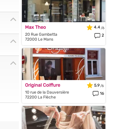
Max Theo
4.4
20 Rue Gambetta
2
72000 Le Mans
Original Coiffure
5.9
10 rue de la Dauversière
16
72200 La Flèche