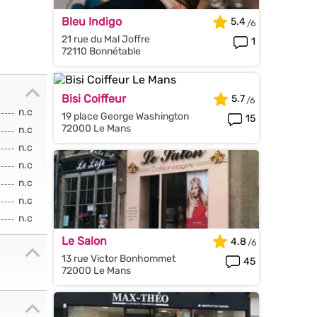
Bleu Indigo
5.4
21 rue du Mal Joffre
1
72110 Bonnétable
Bisi Coiffeur
5.7
n.c
19 place George Washington
15
72000 Le Mans
n.c
n.c
n.c
n.c
n.c
n.c
Le Salon
4.8
13 rue Victor Bonhommet
45
72000 Le Mans