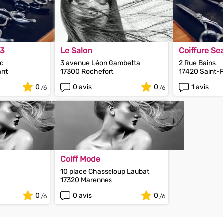
.3
Le Salon
Coiffure Se
ac
3 avenue Léon Gambetta
2 Rue Bains
ant
17300 Rochefort
17420 Saint-P
0
0 avis
0
1 avis
Coiff Mode
10 place Chasseloup Laubat
e
17320 Marennes
0
0 avis
0