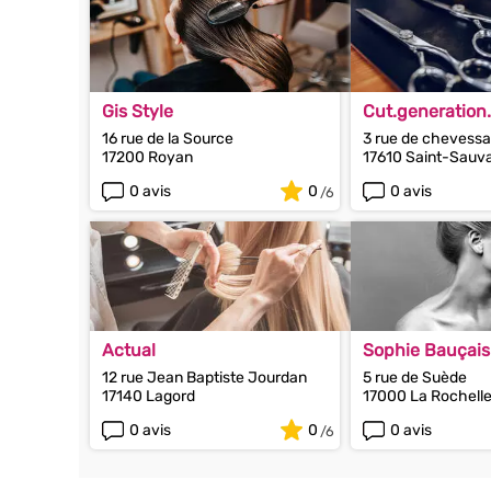
Gis Style
Cut.generation
16 rue de la Source
3 rue de chevess
17200 Royan
17610 Saint-Sauv
0 avis
0
0 avis
Actual
Sophie Bauçais
12 rue Jean Baptiste Jourdan
5 rue de Suède
17140 Lagord
17000 La Rochell
0 avis
0
0 avis