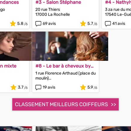
Tendances
#3 - Salon Stéphane
#4 - Nathyl
ugo
20 rue Thiers
3 za rue du mo
17000 La Rochelle
17540 Le-Gué
5.8
69 avis
5.7
41 avis
in mixte
#8 - Le bar à cheveux by
Gwendoline
1 rue Florence Arthaud (place du
moulin)
17137 Nieul-sur-Mer
3.7
19 avis
5.9
CLASSEMENT MEILLEURS COIFFEURS