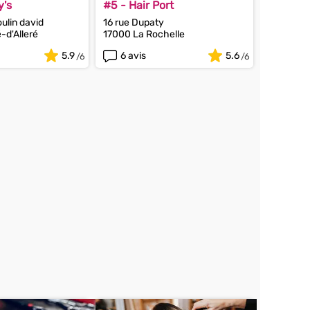
y's
#5 - Hair Port
ulin david
16 rue Dupaty
-d'Alleré
17000 La Rochelle
5.9
6 avis
5.6