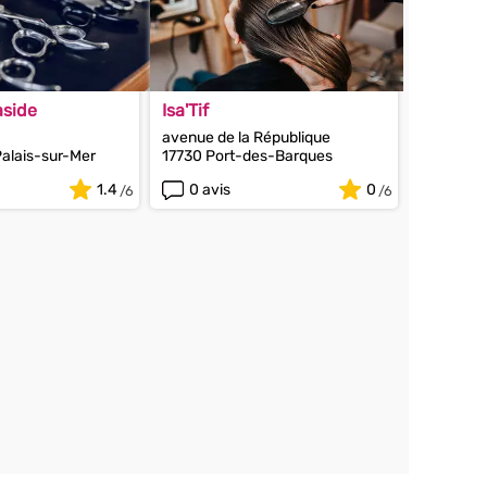
aside
Isa'Tif
avenue de la République
alais-sur-Mer
17730 Port-des-Barques
1.4
0 avis
0