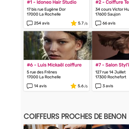
#1 - Idoneo Hair Studio
#2 - Coiffure 
17 bis rue Eugène Dor
34 cours Victor H
17000 La Rochelle
17600 Saujon
254 avis
5.7
66 avis
#6 - Luis Mickaël coiffure
#7 - Salon Styl'
5 rue des Frênes
127 rue 14 Juillet
17000 La Rochelle
17300 Rochefort
14 avis
5.6
3 avis
COIFFEURS PROCHES DE BENON