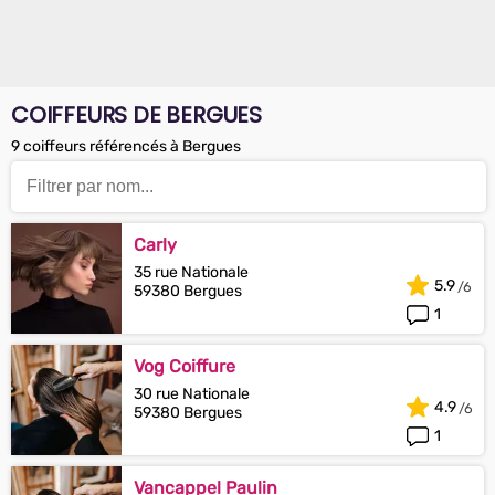
COIFFEURS DE BERGUES
9 coiffeurs référencés à Bergues
Carly
35 rue Nationale
5.9
59380 Bergues
1
Vog Coiffure
30 rue Nationale
4.9
59380 Bergues
1
Vancappel Paulin