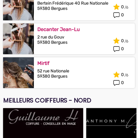
Bertein Frédérique 40 Rue Nationale
0
59380 Bergues
0
Decanter Jean-Lu
2 rue du Gouv
0
59380 Bergues
0
Mirtif
52 rue Nationale
0
59380 Bergues
0
MEILLEURS COIFFEURS - NORD