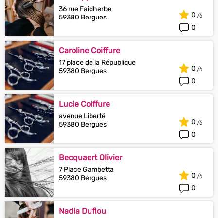
36 rue Faidherbe
0
59380 Bergues
0
Caroline Coiffure
17 place de la République
0
59380 Bergues
0
Lucie Coiffure
avenue Liberté
0
59380 Bergues
0
Becquaert Olivier
7 Place Gambetta
0
59380 Bergues
0
Nadia Duflou