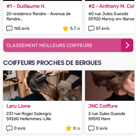
#1 - Guillaume H.
#2 - Anthony M. Coif
20 residence flandre - Avenue de
40 rue Jules Guesde
flandre
59700 Marcq-en-Baroeu
59170 Croix
165 avis
5.7
57 avis
CLASSEMENT MEILLEURS COIFFEURS
COIFFEURS PROCHES DE BERGUES
Laru Lione
JNC Coiffure
237 rue Roger Salengro
2 rue Jules Guesde
59260 Hellemmes-Lille
59510 Hem
0 avis
0
0 avis