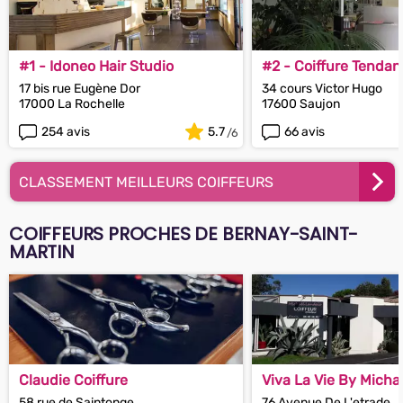
#1 - Idoneo Hair Studio
#2 - Coiffure Tenda
17 bis rue Eugène Dor
34 cours Victor Hugo
17000 La Rochelle
17600 Saujon
254 avis
5.7
66 avis
CLASSEMENT MEILLEURS COIFFEURS
COIFFEURS PROCHES DE BERNAY-SAINT-
MARTIN
Claudie Coiffure
Viva La Vie By Micha
58 rue de Saintonge
76 Avenue De L'etrade