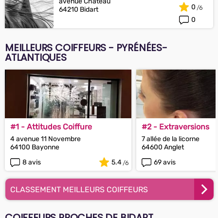
avenue Château
0
64210 Bidart
0
MEILLEURS COIFFEURS - PYRÉNÉES-
ATLANTIQUES
#1 - Attitudes Coiffure
#2 - Extraversions
4 avenue 11 Novembre
7 allée de la licorne
64100 Bayonne
64600 Anglet
8 avis
5.4
69 avis
CLASSEMENT MEILLEURS COIFFEURS
COIFFEURS PROCHES DE BIDART