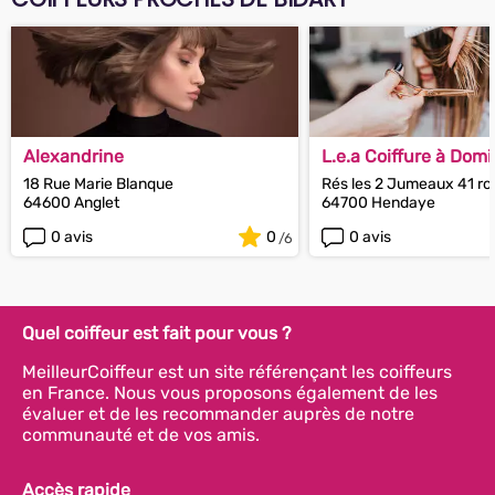
Alexandrine
L.e.a Coiffure à Domi
18 Rue Marie Blanque
Rés les 2 Jumeaux 41 ro
64600 Anglet
64700 Hendaye
0 avis
0
0 avis
Quel coiffeur est fait pour vous ?
MeilleurCoiffeur est un site référençant les coiffeurs
en France. Nous vous proposons également de les
évaluer et de les recommander auprès de notre
communauté et de vos amis.
Accès rapide