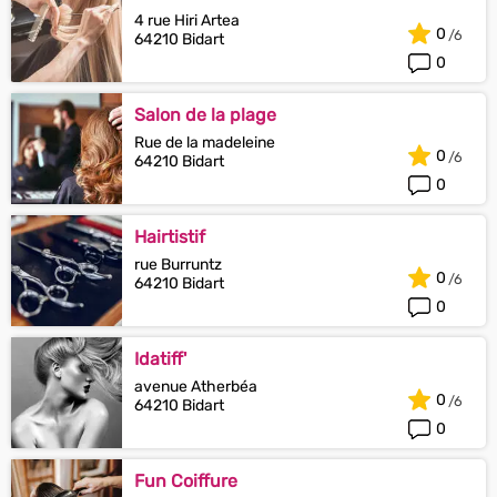
4 rue Hiri Artea
0
64210 Bidart
0
Salon de la plage
Rue de la madeleine
0
64210 Bidart
0
Hairtistif
rue Burruntz
0
64210 Bidart
0
Idatiff'
avenue Atherbéa
0
64210 Bidart
0
Fun Coiffure