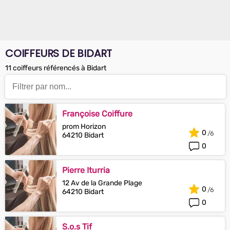
COIFFEURS DE BIDART
11 coiffeurs référencés à Bidart
Françoise Coiffure
prom Horizon
0
64210 Bidart
0
Pierre Iturria
12 Av de la Grande Plage
0
64210 Bidart
0
S.o.s Tif