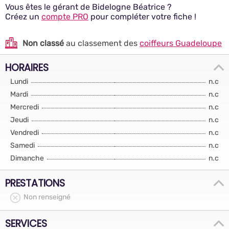
Vous êtes le gérant de Bidelogne Béatrice ?
Créez un
compte PRO
pour compléter votre fiche !
Non classé
au classement des
coiffeurs Guadeloupe
HORAIRES
Lundi
n.c
Mardi
n.c
Mercredi
n.c
Jeudi
n.c
Vendredi
n.c
Samedi
n.c
Dimanche
n.c
PRESTATIONS
Non renseigné
SERVICES