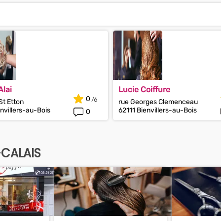
lai
Lucie Coiffure
0
St Etton
rue Georges Clemenceau
nvillers-au-Bois
62111 Bienvillers-au-Bois
0
-CALAIS