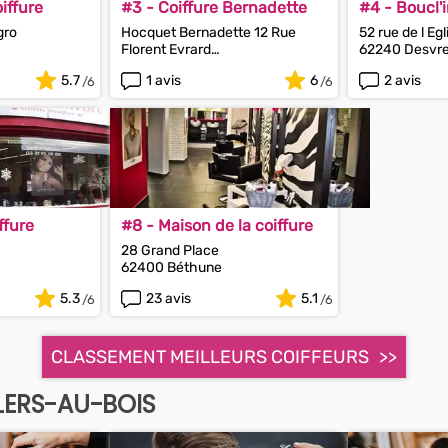
iffure
#3 - Coiffure Bernadette
#4 - Boucl'i
gro
Hocquet Bernadette 12 Rue
52 rue de l Egl
Florent Evrard
62240 Desvr
62580 Givenchy-en-Gohelle
5.7
1 avis
6
2 avis
ffure
#8 - Maison de la coiffure
28 Grand Place
62400 Béthune
5.3
23 avis
5.1
CLASSEMENT MEILLEURS COIFFEURS
LERS-AU-BOIS