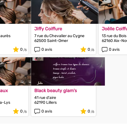
Jiffy Coiffure
Joëlle Coiff
Jaurès
7 rue du Chevalier au Cygne
13 rue du Bois
62500 Saint-Omer
62160 Aix-No
0
0 avis
0
0 avis
eaux
Black beauty glam's
41 rue d'aire
la-Lys
62190 Lillers
0
0 avis
0