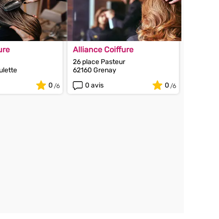
ure
Alliance Coiffure
26 place Pasteur
ulette
62160 Grenay
0
0 avis
0