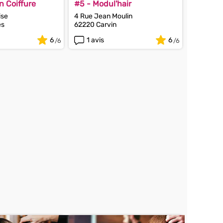
n Coiffure
#5 - Modul'hair
ise
4 Rue Jean Moulin
es
62220 Carvin
6
1 avis
6