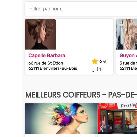
Capelle Barbara
Guyon A
6
66 rue de St Etton
3 rue de 
62111 Bienvillers-au-Bois
62111 Bie
1
MEILLEURS COIFFEURS - PAS-DE