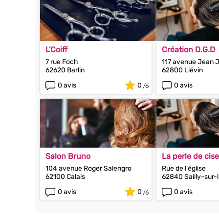
L'Coiff
Création D.G.D
7 rue Foch
117 avenue Jean 
62620 Barlin
62800 Liévin
0 avis
0
0 avis
Salon Bruno
La perle de cis
104 avenue Roger Salengro
Rue de l'église
62100 Calais
62840 Sailly-sur-
0 avis
0
0 avis