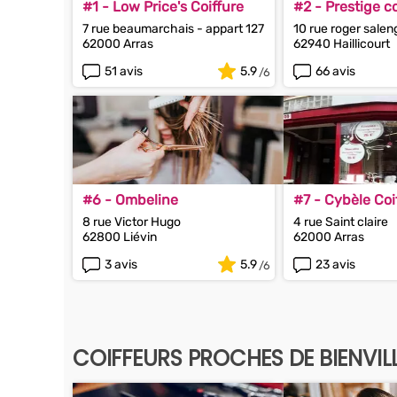
#1 - Low Price's Coiffure
#2 - Prestige co
7 rue beaumarchais - appart 127
10 rue roger salen
62000 Arras
62940 Haillicourt
51 avis
5.9
66 avis
#6 - Ombeline
#7 - Cybèle Coi
8 rue Victor Hugo
4 rue Saint claire
62800 Liévin
62000 Arras
3 avis
5.9
23 avis
COIFFEURS PROCHES DE BIENVIL