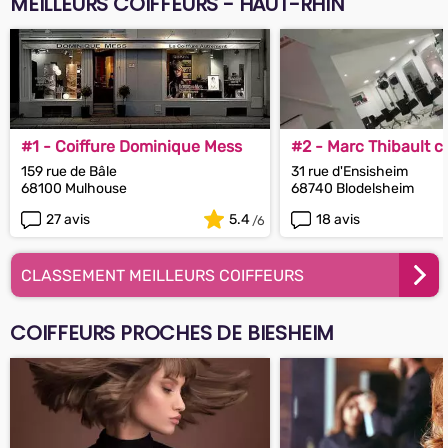
MEILLEURS COIFFEURS - HAUT-RHIN
#1 - Coiffure Dominique Mess
#2 - Marc Thibault co
barbier
159 rue de Bâle
31 rue d'Ensisheim
68100 Mulhouse
68740 Blodelsheim
27 avis
5.4
18 avis
CLASSEMENT MEILLEURS COIFFEURS
COIFFEURS PROCHES DE BIESHEIM