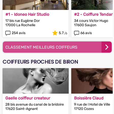
#1 - Idoneo Hair Studio
#2 - Coiffure Tenda
17 bis rue Eugène Dor
34 cours Victor Hugo
17000 La Rochelle
17600 Saujon
254 avis
5.7
66 avis
CLASSEMENT MEILLEURS COIFFEURS
COIFFEURS PROCHES DE BIRON
Gaelle coiffeur createur
Boissière Claud
28 bis avenue du canal de la bridoire
9 rue de l Hotel de Ville
17620 Saint-Agnant
17120 Cozes