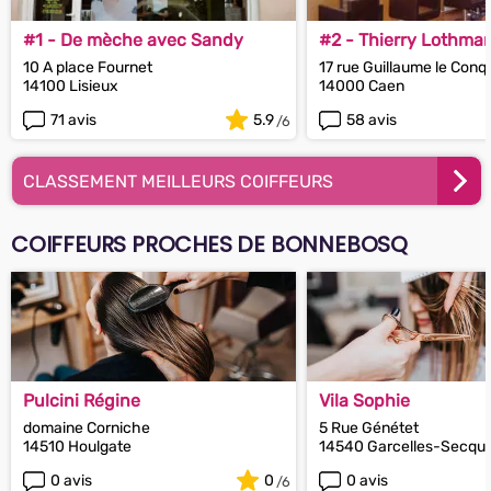
#1 - De mèche avec Sandy
#2 - Thierry Lothma
10 A place Fournet
17 rue Guillaume le Conq
14100 Lisieux
14000 Caen
71 avis
5.9
58 avis
CLASSEMENT MEILLEURS COIFFEURS
COIFFEURS PROCHES DE BONNEBOSQ
Pulcini Régine
Vila Sophie
domaine Corniche
5 Rue Génétet
14510 Houlgate
14540 Garcelles-Secque
0 avis
0
0 avis