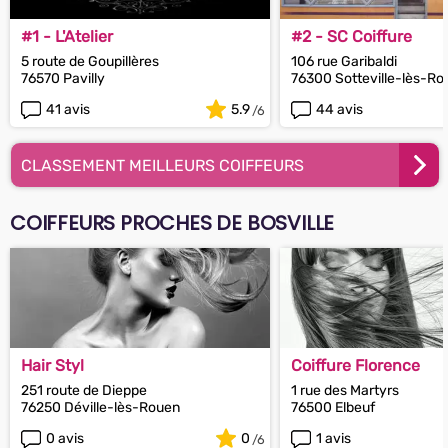
#1 - L'Atelier
#2 - SC Coiffure
5 route de Goupillères
106 rue Garibaldi
76570 Pavilly
76300 Sotteville-lès-Ro
41 avis
5.9
44 avis
CLASSEMENT MEILLEURS COIFFEURS
COIFFEURS PROCHES DE BOSVILLE
Hair Styl
Coiffure Florence
251 route de Dieppe
1 rue des Martyrs
76250 Déville-lès-Rouen
76500 Elbeuf
0 avis
0
1 avis