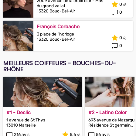
2009 avenue de la croix d'or - Mas
0
du grand vallat
13320 Bouc-Bel-Air
0
François Corbacho
3 place de l'horloge
0
13320 Bouc-Bel-Air
0
MEILLEURS COIFFEURS - BOUCHES-DU-
RHÔNE
#1 - Declic
#2 - Latino Color
1 avenue de St Thys
693 avenue de Mazargue
13010 Marseille
Résidence St germain
13009 Marseille
216 avis
5.6
56 avis