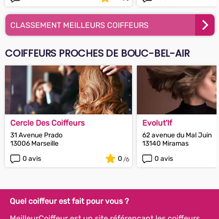
CLASSEMENT MEILLEURS COIFFEURS
COIFFEURS PROCHES DE BOUC-BEL-AIR
Cercle Des Coiffeurs
Evolut'If
31 Avenue Prado
62 avenue du Mal Juin
13006 Marseille
13140 Miramas
0 avis
0
0 avis
Quel coiffeur est fait pour vous ?
MeilleurCoiffeur est un site référençant les coiffeurs