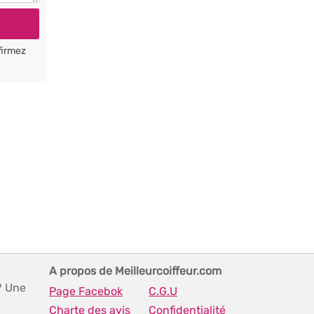
firmez
A propos de Meilleurcoiffeur.com
? Une
Page Facebok
C.G.U
Charte des avis
Confidentialité