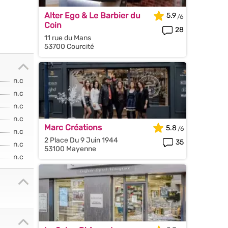
Alter Ego & Le Barbier du
5.9
Coin
28
11 rue du Mans
53700 Courcité
n.c
n.c
n.c
n.c
Marc Créations
5.8
n.c
2 Place Du 9 Juin 1944
35
n.c
53100 Mayenne
n.c