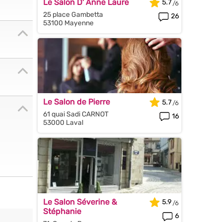
Le Salon D' Anne Laure
5.7
25 place Gambetta
26
53100 Mayenne
Le Salon de Pierre
5.7
61 quai Sadi CARNOT
16
53000 Laval
Le Salon Séverine &
5.9
Stéphanie
6