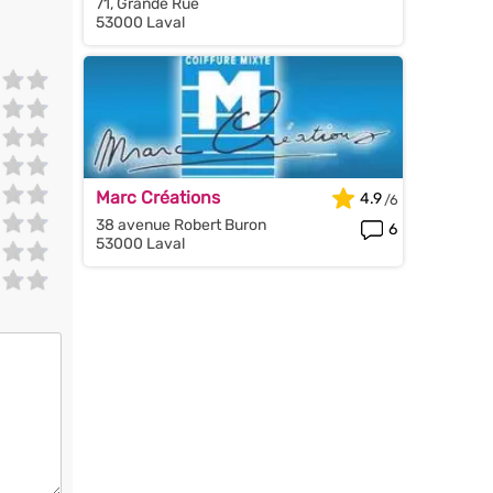
71, Grande Rue
53000 Laval
Marc Créations
4.9
38 avenue Robert Buron
6
53000 Laval