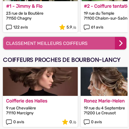
#1 - Jimmy & Flo
#2 - Coiffure tentati
23 rue de la Boutière
19 rue du Temple
71150 Chagny
71100 Chalon-sur-Saôn
122 avis
5.9
61 avis
CLASSEMENT MEILLEURS COIFFEURS
COIFFEURS PROCHES DE BOURBON-LANCY
Coifferie des Halles
Ronez Marie-Helen
9 rue Chevalière
19 rue du 4 Septembre
71110 Marcigny
71200 Le Creusot
0 avis
0
0 avis