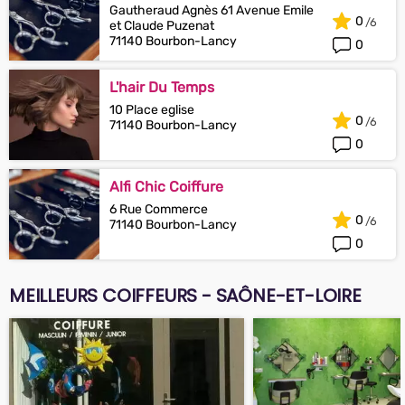
Gautheraud Agnès 61 Avenue Emile
0
et Claude Puzenat
71140 Bourbon-Lancy
0
L'hair Du Temps
10 Place eglise
0
71140 Bourbon-Lancy
0
Alfi Chic Coiffure
6 Rue Commerce
0
71140 Bourbon-Lancy
0
MEILLEURS COIFFEURS - SAÔNE-ET-LOIRE