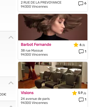
2 RUE DE LA PREVOYANCE
6
94300 Vincennes
Barbot Fernande
6
38 rue Massue
1
94300 Vincennes
Visions
5.9
.00€
24 avenue de paris
1
94300 Vincennes