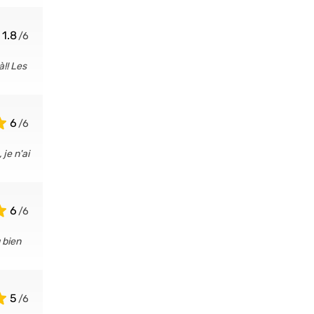
1.8
à!! Les
6
je n'ai
6
 bien
5