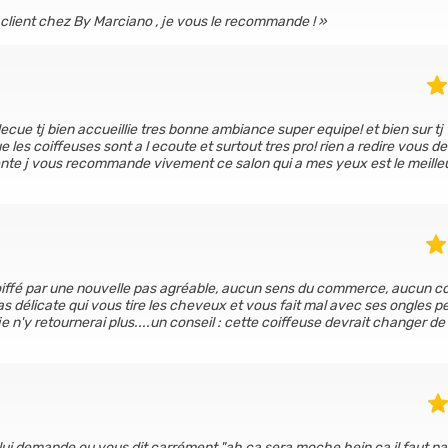
s client chez By Marciano , je vous le recommande !
decue tj bien accueillie tres bonne ambiance super equipe! et bien sur tj 
es coiffeuses sont a l ecoute et surtout tres pro! rien a redire vous de
iente j vous recommande vivement ce salon qui a mes yeux est le meilleu
coiffé par une nouvelle pas agréable, aucun sens du commerce, aucun co
 délicate qui vous tire les cheveux et vous fait mal avec ses ongles 
e n'y retournerai plus....un conseil : cette coiffeuse devrait changer de
lui demande ou vous dit carrément "ah ça sera moche hein ça il faut pa