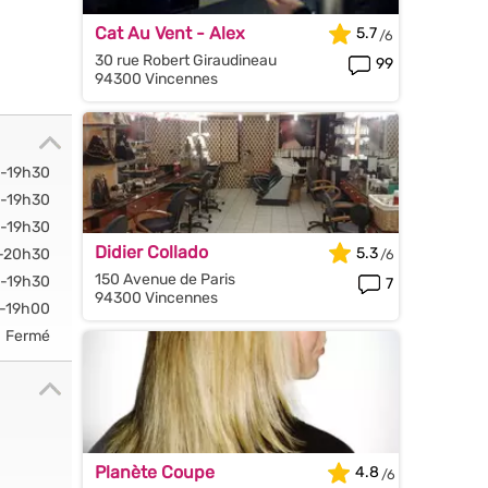
Cat Au Vent - Alex
5.7
30 rue Robert Giraudineau
99
94300 Vincennes
-19h30
-19h30
-19h30
Didier Collado
5.3
-20h30
150 Avenue de Paris
-19h30
7
94300 Vincennes
-19h00
Fermé
Planète Coupe
4.8