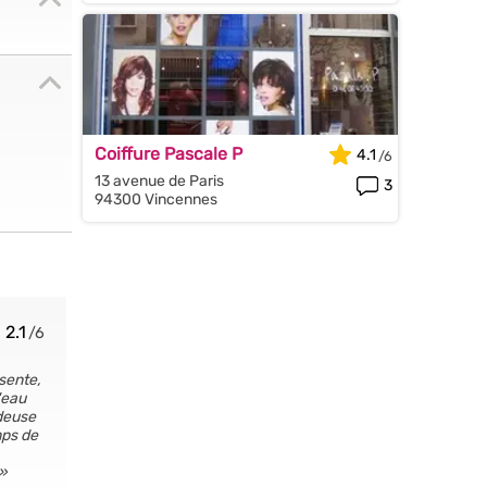
Coiffure Pascale P
4.1
13 avenue de Paris
3
94300 Vincennes
2.1
ésente,
'eau
ndeuse
mps de