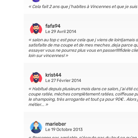
Cela fait 2 ans que j'habites à Vincennes et que je sui
fafa94
Le 29 Avril 2014
salon au top c est pour cela que j viens de loin!jamais 
satisfaite de ma coupe et de mes meches ,deja parce que l
essayer vous ne pourrez plus vous en passer!!!!fidele cl
loin sur vincennes!
krist44
Le 27 Février 2014
Habitué depuis plusieurs mois dans ce salon, j'ai été 
coupe ratée, mèches complètement ratées, coiffeuse pas
le shampoing, très arrogante et tout ça pour 90€ . Alors j
métier...
marieber
Le 19 Octobre 2013
Personne pas agréable, n'écoute pas du tout ce qu'on 