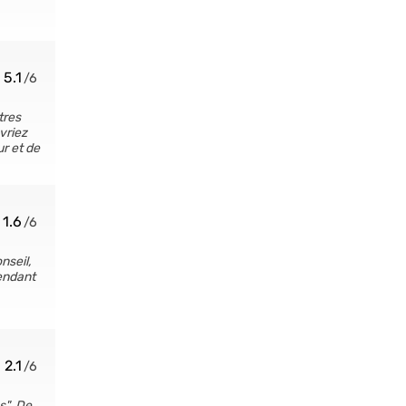
5.1
tres
vriez
r et de
1.6
nseil,
pendant
2.1
s". De