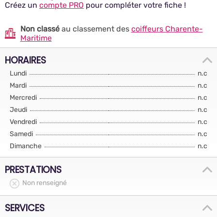
Créez un
compte PRO
pour compléter votre fiche !
Non classé
au classement des
coiffeurs Charente-
Maritime
HORAIRES
Lundi
n.c
Mardi
n.c
Mercredi
n.c
Jeudi
n.c
Vendredi
n.c
Samedi
n.c
Dimanche
n.c
PRESTATIONS
Non renseigné
SERVICES