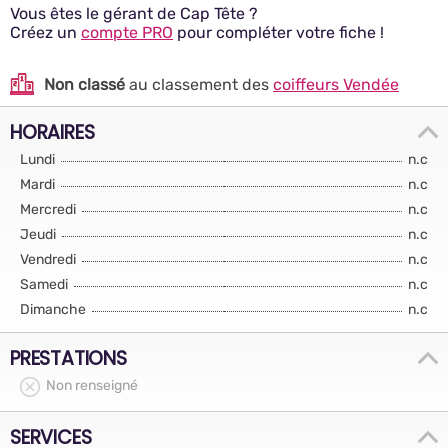
Vous êtes le gérant de Cap Tête ?
Créez un
compte PRO
pour compléter votre fiche !
Non classé
au classement des
coiffeurs Vendée
HORAIRES
Lundi
n.c
Mardi
n.c
Mercredi
n.c
Jeudi
n.c
Vendredi
n.c
Samedi
n.c
Dimanche
n.c
PRESTATIONS
Non renseigné
SERVICES