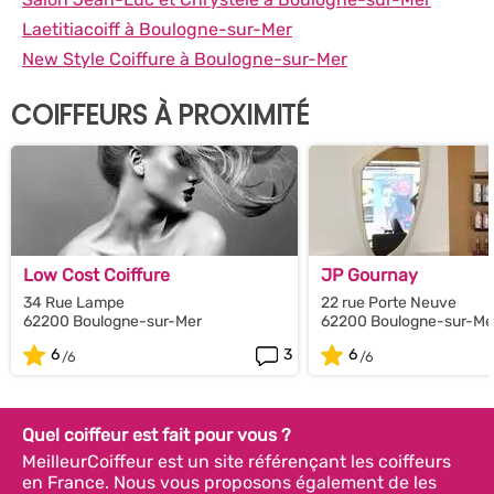
Laetitiacoiff à Boulogne-sur-Mer
New Style Coiffure à Boulogne-sur-Mer
COIFFEURS À PROXIMITÉ
Low Cost Coiffure
JP Gournay
34 Rue Lampe
22 rue Porte Neuve
62200 Boulogne-sur-Mer
62200 Boulogne-sur-Me
6
3
6
Quel coiffeur est fait pour vous ?
MeilleurCoiffeur est un site référençant les coiffeurs
en France. Nous vous proposons également de les