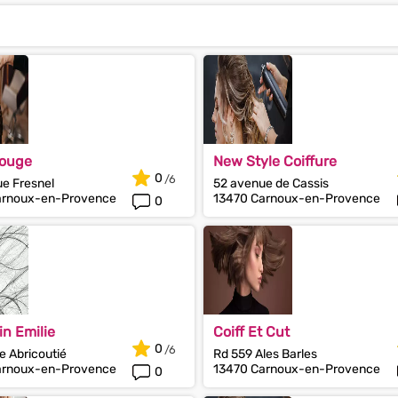
Rouge
New Style Coiffure
0
e Fresnel
52 avenue de Cassis
arnoux-en-Provence
13470 Carnoux-en-Provence
0
in Emilie
Coiff Et Cut
0
e Abricoutié
Rd 559 Ales Barles
arnoux-en-Provence
13470 Carnoux-en-Provence
0