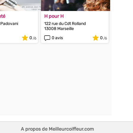
uté
H pour H
 Padovani
122 rue du Cdt Rolland
13008 Marseille
0
0 avis
0
A propos de Meilleurcoiffeur.com