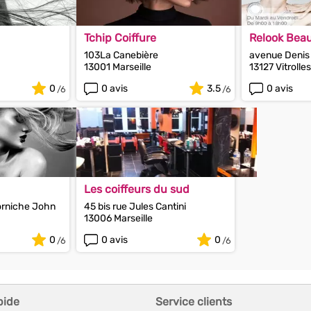
Tchip Coiffure
Relook Bea
103La Canebière
avenue Denis
13001 Marseille
13127 Vitrolles
0
0 avis
3.5
0 avis
Les coiffeurs du sud
rniche John
45 bis rue Jules Cantini
13006 Marseille
0
0 avis
0
pide
Service clients