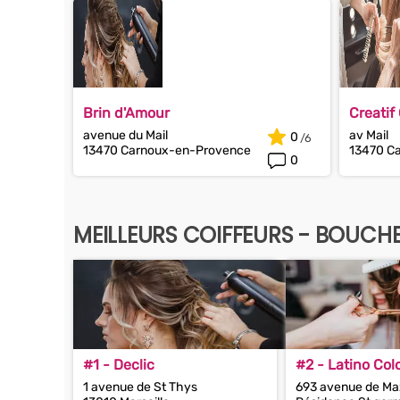
Brin d'Amour
Creatif 
avenue du Mail
av Mail
0
13470 Carnoux-en-Provence
13470 C
0
MEILLEURS COIFFEURS - BOUC
#1 - Declic
#2 - Latino Col
1 avenue de St Thys
693 avenue de Ma