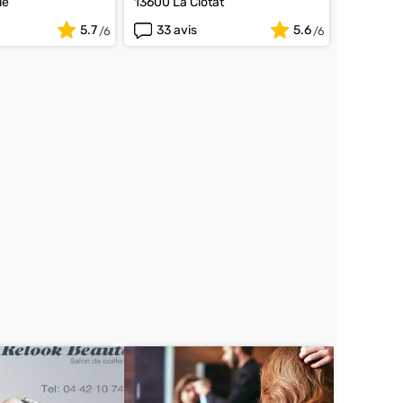
le
13600 La Ciotat
5.7
33 avis
5.6