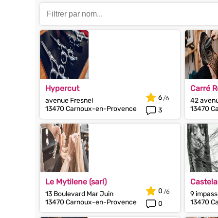
Hypercut
Carré 
6
avenue Fresnel
42 avenu
13470 Carnoux-en-Provence
13470 C
3
Le Mytilene (sarl)
Castela
0
13 Boulevard Mar Juin
9 impass
13470 Carnoux-en-Provence
13470 C
0