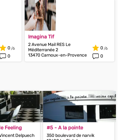
Imagina Tif
2 Avenue Mail RES Le
0
0
Méditerranée 2
13470 Carnoux-en-Provence
0
0
e Feeling
#5 - A la pointe
 Vincent Delpuech
350 boulevard de narvik