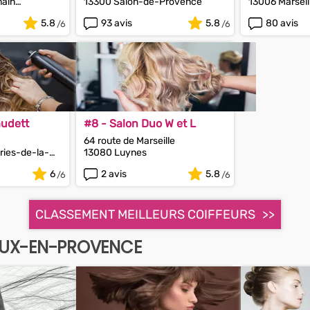
main
13300 Salon-de-Provence
13006 Marseil
5.8
93 avis
5.8
80 avis
audett
#8 - Salon Duo W et L
64 route de Marseille
ries-de-la-
13080 Luynes
6
2 avis
5.8
CLASSEMENT MEILLEURS COIFFEURS
OUX-EN-PROVENCE