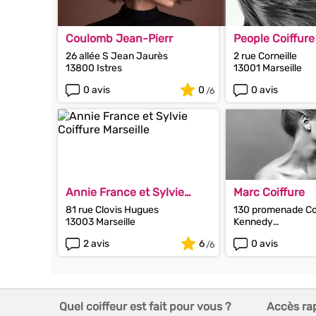
Coulomb Jean-Pierr
People Coiffure
26 allée S Jean Jaurès
2 rue Corneille
13800 Istres
13001 Marseille
0 avis
0
0 avis
Annie France et Sylvie
Marc Coiffure
Coiffure
81 rue Clovis Hugues
130 promenade Co
13003 Marseille
Kennedy
13007 Marseille
2 avis
6
0 avis
Quel coiffeur est fait pour vous ?
Accès ra