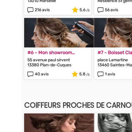
13010 Marseille
Résidence St ger
13009 Marseille
216 avis
5.6
56 avis
#6 - Mon showroom
#7 - Boisset Cl
beauté
55 avenue paul sirvent
place Lamartine
13380 Plan-de-Cuques
13460 Saintes-Ma
Mer
40 avis
5.8
1 avis
COIFFEURS PROCHES DE CARN