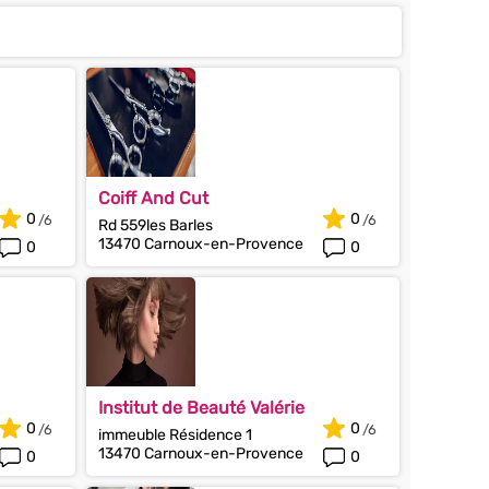
Coiff And Cut
0
0
Rd 559les Barles
13470 Carnoux-en-Provence
0
0
Institut de Beauté Valérie
0
0
immeuble Résidence 1
13470 Carnoux-en-Provence
0
0