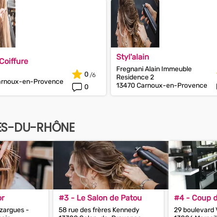
Styl'alain
Coiffure
Fregnani Alain Immeuble
0
Residence 2
arnoux-en-Provence
13470 Carnoux-en-Provence
0
HES-DU-RHÔNE
or
#3 - Le Salon de Patou
#4 - Coup d
zargues -
58 rue des frères Kennedy
29 boulevard