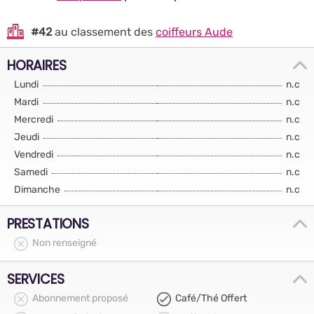
#42
au classement des
coiffeurs Aude
HORAIRES
Lundi
n.c
Mardi
n.c
Mercredi
n.c
Jeudi
n.c
Vendredi
n.c
Samedi
n.c
Dimanche
n.c
PRESTATIONS
Non renseigné
SERVICES
Abonnement proposé
Café/Thé Offert