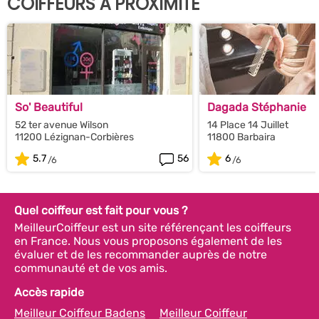
COIFFEURS À PROXIMITÉ
So' Beautiful
Dagada Stéphanie
52 ter avenue Wilson
14 Place 14 Juillet
11200 Lézignan-Corbières
11800 Barbaira
5.7
56
6
Quel coiffeur est fait pour vous ?
MeilleurCoiffeur est un site référençant les coiffeurs
en France. Nous vous proposons également de les
évaluer et de les recommander auprès de notre
communauté et de vos amis.
Accès rapide
Meilleur Coiffeur Badens
Meilleur Coiffeur