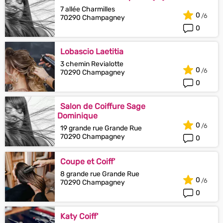
7 allée Charmilles
0
70290 Champagney
0
Lobascio Laetitia
3 chemin Revialotte
0
70290 Champagney
0
Salon de Coiffure Sage
Dominique
0
19 grande rue Grande Rue
70290 Champagney
0
Coupe et Coiff'
8 grande rue Grande Rue
0
70290 Champagney
0
Katy Coiff'