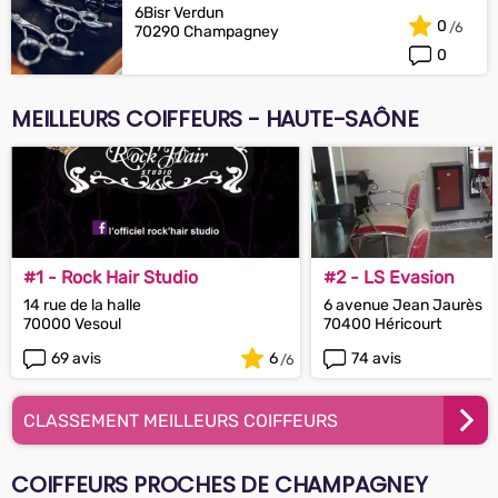
6Bisr Verdun
0
70290 Champagney
0
MEILLEURS COIFFEURS - HAUTE-SAÔNE
#1 - Rock Hair Studio
#2 - LS Evasion
14 rue de la halle
6 avenue Jean Jaurès
70000 Vesoul
70400 Héricourt
69 avis
6
74 avis
CLASSEMENT MEILLEURS COIFFEURS
COIFFEURS PROCHES DE CHAMPAGNEY