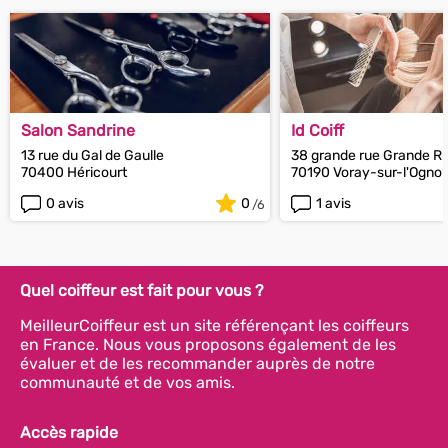
Salon Sandrine
Id Coiff
13 rue du Gal de Gaulle
38 grande rue Grande R
70400 Héricourt
70190 Voray-sur-l'Ogno
0 avis
0
1 avis
Quel coiffeur est fait pour vous ?
MeilleurCoiffeur est un site référençant les coiffeurs
en France. Nous vous proposons également de les
évaluer et de les recommander auprès de notre
communauté et de vos amis.
Accès rapide