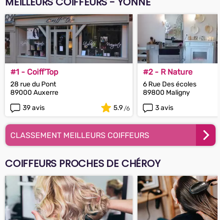
MEILLEURS COIFFEURS - YONNE
#1 - Coiff'Top
#2 - R Nature
28 rue du Pont
6 Rue Des écoles
89000 Auxerre
89800 Maligny
39 avis
5.9
3 avis
CLASSEMENT MEILLEURS COIFFEURS
COIFFEURS PROCHES DE CHÉROY