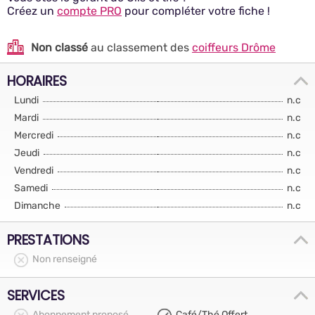
Créez un
compte PRO
pour compléter votre fiche !
Non classé
au classement des
coiffeurs Drôme
HORAIRES
Lundi
n.c
Mardi
n.c
Mercredi
n.c
Jeudi
n.c
Vendredi
n.c
Samedi
n.c
Dimanche
n.c
PRESTATIONS
Non renseigné
SERVICES
Abonnement proposé
Café/Thé Offert