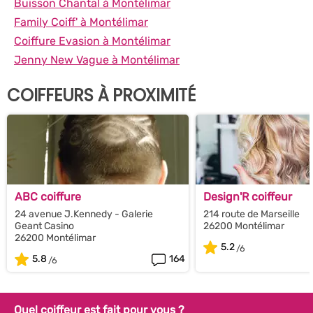
Buisson Chantal à Montélimar
Family Coiff' à Montélimar
Coiffure Evasion à Montélimar
Jenny New Vague à Montélimar
COIFFEURS À PROXIMITÉ
ABC coiffure
Design'R coiffeur
24 avenue J.Kennedy - Galerie
214 route de Marseille
Geant Casino
26200 Montélimar
26200 Montélimar
5.2
5.8
164
Quel coiffeur est fait pour vous ?