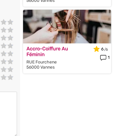
56000 Vannes
Accro-Coiffure Au
6
Féminin
1
RUE Fourchene
56000 Vannes