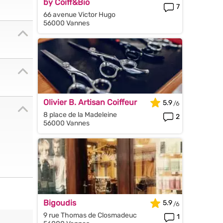
by Coiff&Bio
7
66 avenue Victor Hugo
56000 Vannes
Olivier B. Artisan Coiffeur
5.9
8 place de la Madeleine
2
56000 Vannes
Bigoudis
5.9
9 rue Thomas de Closmadeuc
1