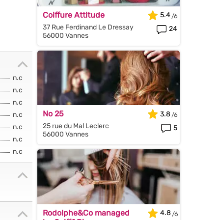
Coiffure Attitude
5.4
37 Rue Ferdinand Le Dressay
24
56000 Vannes
n.c
n.c
n.c
No 25
3.8
n.c
25 rue du Mal Leclerc
n.c
5
56000 Vannes
n.c
n.c
Rodolphe&Co managed
4.8