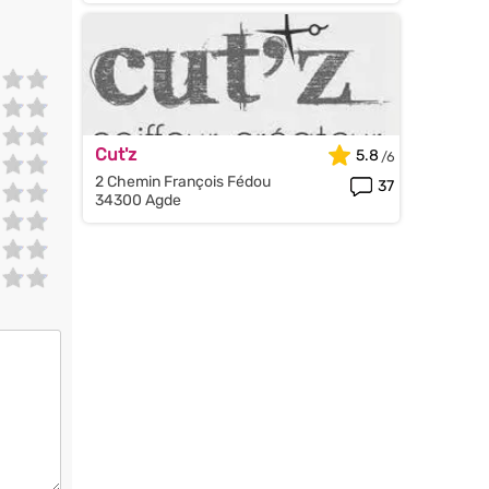
Cut'z
5.8
2 Chemin François Fédou
37
34300 Agde