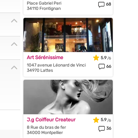
Place Gabriel Peri
68
34110 Frontignan
Art Sérénissime
5.9
1047 avenue Léonard de Vinci
66
34970 Lattes
J.g Coiffeur Createur
5.9
8 Rue du bras de fer
36
34000 Montpellier