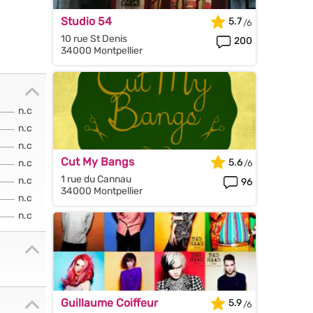
Studio 54
5.7
10 rue St Denis
200
34000 Montpellier
n.c
n.c
n.c
Cut My Bangs
5.6
n.c
1 rue du Cannau
n.c
96
34000 Montpellier
n.c
n.c
Guillaume Coiffeur
5.9