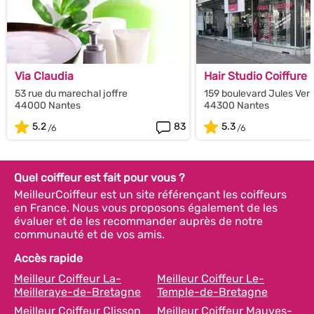
Via Claudia
Hair Studio Coiffure
53 rue du marechal joffre
159 boulevard Jules Ver
44000 Nantes
44300 Nantes
5.2
83
5.3
Quel coiffeur est fait pour vous ?
MeilleurCoiffeur est un site référençant les coiffeurs
en France. Nous vous proposons également de les
évaluer et de les recommander auprès de notre
communauté et de vos amis.
Accès rapide
Meilleur Coiffeur La-
Meilleur Coiffeur Le-
Meilleraye-de-Bretagne
Temple-de-Bretagne
Meilleur Coiffeur Clisson
Meilleur Coiffeur Mauves-