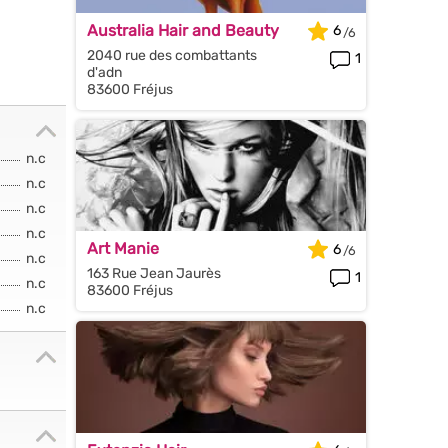
Australia Hair and Beauty
6
2040 rue des combattants
1
d'adn
83600 Fréjus
n.c
n.c
n.c
n.c
Art Manie
6
n.c
163 Rue Jean Jaurès
1
n.c
83600 Fréjus
n.c