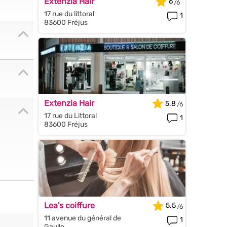
Extenzia Hair
6
17 rue du littoral
1
83600 Fréjus
Extenzia Hair
5.8
17 rue du Littoral
1
83600 Fréjus
Lea's coiffure
5.5
11 avenue du général de
1
Gaulle