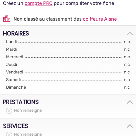
Créez un
compte PRO
pour compléter votre fiche !
Non classé
au classement des
coiffeurs Aisne
HORAIRES
Lundi
n.c
Mardi
n.c
Mercredi
n.c
Jeudi
n.c
Vendredi
n.c
Samedi
n.c
Dimanche
n.c
PRESTATIONS
Non renseigné
SERVICES
Non renseigné