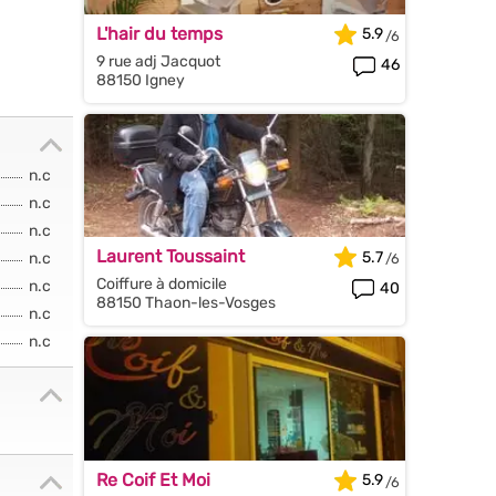
L'hair du temps
5.9
9 rue adj Jacquot
46
88150 Igney
n.c
n.c
n.c
Laurent Toussaint
5.7
n.c
Coiffure à domicile
n.c
40
88150 Thaon-les-Vosges
n.c
n.c
Re Coif Et Moi
5.9