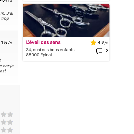
4.4
m. J'ai
 trop
L'éveil des sens
1.5
4.9
34, quai des bons enfants
12
88000 Epinal
à
e car je
'est