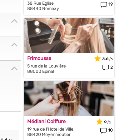
38 Rue Eglise
19
88440 Nomexy
Frimousse
3.6
5 rue de la Louvière
2
88000 Epinal
Médiani Coiffure
6
19 rue de l'Hotel de Ville
10
88420 Moyenmoutier