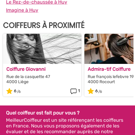
Le Rez-de-chaussée à Huy
Imagine à Huy
COIFFEURS À PROXIMITÉ
Coiffure Giovanni
Admira-tif Coiffure
Rue de la casquette 47
Rue françois lefebvre 19
4000 Liège
4000 Rocourt
6
1
6
Quel coiffeur est fait pour vous ?
MeilleurCoiffeur est un site référençant les coiffeurs
en France. Nous vous proposons également de les
évaluer et de les recommander auprès de notre