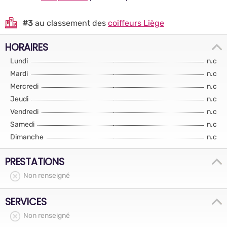
#3
au classement des
coiffeurs Liège
HORAIRES
Lundi
n.c
Mardi
n.c
Mercredi
n.c
Jeudi
n.c
Vendredi
n.c
Samedi
n.c
Dimanche
n.c
PRESTATIONS
Non renseigné
SERVICES
Non renseigné