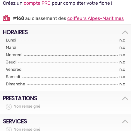
Créez un
compte PRO
pour compléter votre fiche !
#168
au classement des
coiffeurs Alpes-Maritimes
HORAIRES
Lundi
n.c
Mardi
n.c
Mercredi
n.c
Jeudi
n.c
Vendredi
n.c
Samedi
n.c
Dimanche
n.c
PRESTATIONS
Non renseigné
SERVICES
Non renseigné