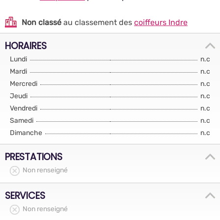
Non classé
au classement des
coiffeurs Indre
HORAIRES
Lundi
n.c
Mardi
n.c
Mercredi
n.c
Jeudi
n.c
Vendredi
n.c
Samedi
n.c
Dimanche
n.c
PRESTATIONS
Non renseigné
SERVICES
Non renseigné