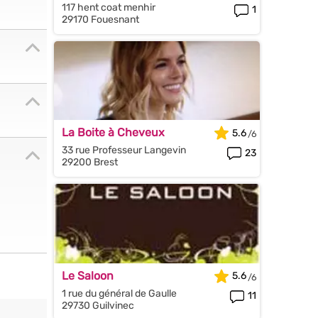
117 hent coat menhir
1
29170 Fouesnant
La Boite à Cheveux
5.6
33 rue Professeur Langevin
23
29200 Brest
Le Saloon
5.6
1 rue du général de Gaulle
11
29730 Guilvinec