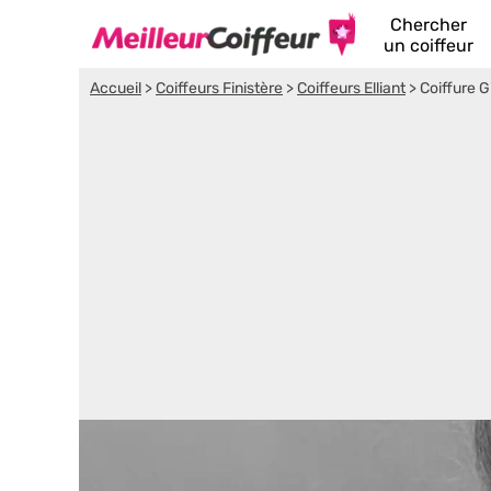
Chercher
un coiffeur
Accueil
>
Coiffeurs Finistère
>
Coiffeurs Elliant
>
Coiffure G