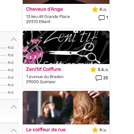
Cheveux d'Ange
6
13 lieu dit Grande Place
1
29370 Elliant
n.c
n.c
n.c
Zeni'tif Coiffure
5.6
n.c
1 avenue du Braden
n.c
25
29000 Quimper
n.c
n.c
Le coiffeur de rue
6